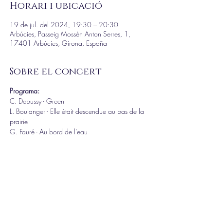
Horari i ubicació
19 de jul. del 2024, 19:30 – 20:30
Arbúcies, Passeig Mossèn Anton Serres, 1,
17401 Arbúcies, Girona, España
Sobre el concert
Programa:
C. Debussy - Green
L. Boulanger - Elle était descendue au bas de la 
prairie
G. Fauré - Au bord de l’eau
H. Berlioz - Villanelle
H. Wolf -  Mignon I
Més