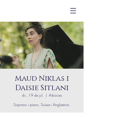
Maud Niklas i
Daisie Sitlani
dv., 19 de jul.
  |  
Arbúcies
Soprano i piano, Suïssa i Anglaterra.