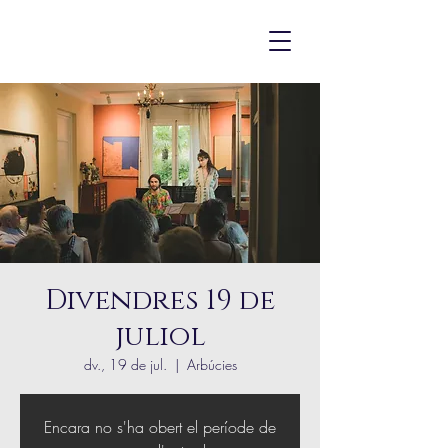
Divendres 19 de
juliol
dv., 19 de jul.
  |  
Arbúcies
Encara no s'ha obert el període de