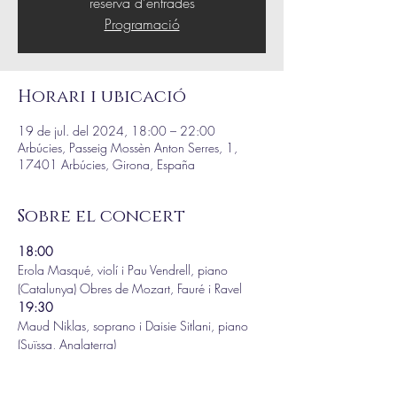
reserva d'entrades
Programació
Horari i ubicació
19 de jul. del 2024, 18:00 – 22:00
Arbúcies, Passeig Mossèn Anton Serres, 1,
17401 Arbúcies, Girona, España
Sobre el concert
18:00
Erola Masqué, violí i Pau Vendrell, piano 
(Catalunya) Obres de Mozart, Fauré i Ravel
19:30
Maud Niklas, soprano i Daisie Sitlani, piano 
(Suïssa, Anglaterra)
Obres de Debussy, Boulanger, Fauré, Berlioz, 
Wolf, Loewe, Satie, Duparc, Strauss, Weill i 