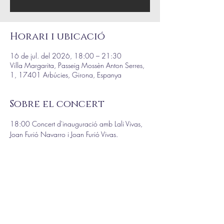
Horari i ubicació
16 de jul. del 2026, 18:00 – 21:30
Villa Margarita, Passeig Mossèn Anton Serres,
1, 17401 Arbúcies, Girona, Espanya
Sobre el concert
18:00 Concert d'inauguració amb Lali Vivas, 
Joan Furió Navarro i Joan Furió Vivas.
19:30 Concert del Trio Fortuny.
En col·laboració amb el Banc Santander 
(agent col·laborador, Àfrica Cardiel Coll).