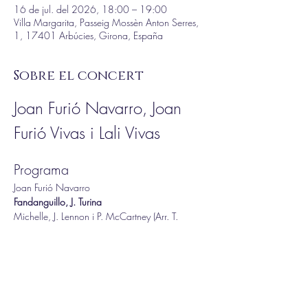
16 de jul. del 2026, 18:00 – 19:00
Villa Margarita, Passeig Mossèn Anton Serres,
1, 17401 Arbúcies, Girona, España
Sobre el concert
Joan Furió Navarro, Joan 
Furió Vivas i Lali Vivas
Programa 
Joan Furió Navarro
Fandanguillo, J. Turina
Michelle, J. Lennon i P. McCartney (Arr. T. 
Takemitsu)
Dança (de l’Elogi de la Dança), L. Brouwer
Més