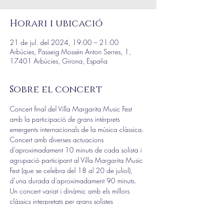
Horari i ubicació
21 de jul. del 2024, 19:00 – 21:00
Arbúcies, Passeig Mossèn Anton Serres, 1,
17401 Arbúcies, Girona, España
Sobre el concert
Concert final del Villa Margarita Music Fest 
amb la participació de grans intèrprets 
emergents internacionals de la música clàssica. 
Concert amb diverses actuacions 
d’aproximadament 10 minuts de cada solista i 
agrupació participant al Villa Margarita Music 
Fest (que se celebra del 18 al 20 de juliol), 
d’una durada d’aproximadament 90 minuts. 
Un concert variat i dinàmic amb els millors 
clàssics interpretats per grans solistes 
internacionals.